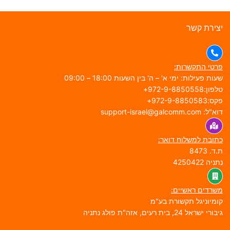
צירת קשר
רטי התקשרות:
עות פעילות: ימי א' – ה' בין השעות 18:00 – 09:00
פון:972-9-8850558+
ס:972-9-8850583+
א"ל: support-israel@galcomm.com
תובת למשלוח דואר:
.ד. 8473
תניה 4250422
שרדים ראשיים:
ומיוניגל תקשורת בע"מ
בורי ישראל 24, בית רעים, אזה"ת פולג נתניה