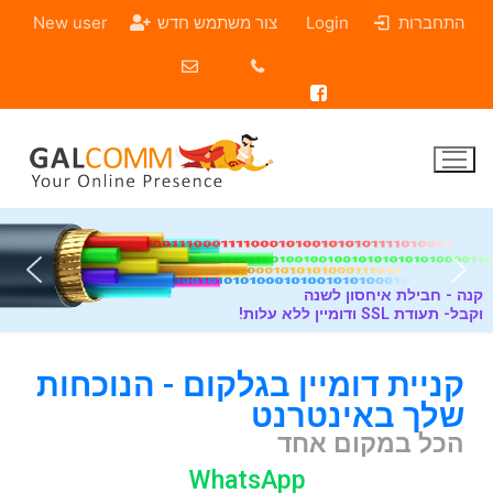
התחברות
Login
צור משתמש חדש
New user
נה - חבילת איחסון לשנה
ל- תעודת SSL ודומיין ללא עלות!
קניית דומיין בגלקום - הנוכחות
שלך באינטרנט
הכל במקום אחד
WhatsApp