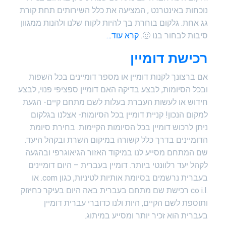
נוכחות באינטרנט , המציעה את כלל השירותים תחת קורת
גג אחת. גלקום בוחרת בך להיות לקוח שלנו ולהנות ממגוון
סיבות לבחור בנו 🙂.
קרא עוד…
רכישת דומיין
אם ברצונך לקנות דומיין או מספר דומיינים בכל השפות
ובכל הסיומות, לבצע בדיקה האם דומיין ספציפי פנוי, לבצע
חידוש או לעשות העברת בעלות לשם מתחם קיים- הגעת
למקום הנכון! קניית דומיין בכל הסיומות- אצלנו בגלקום
ניתן לרכוש דומיין בכל הסיומות הקיימות. בחירת סיומת
הדומיינים בדרך כלל קשורה במיקום השרת ובקהל היעד.
שם המתחם מסייע לנו במיקוד האזור הגיאוגרפי ובהגעה
לקהל יעד רלוונטי ביותר. דומיין בעברית – היום דומיינים
בעברית נרשמים בסיומת אותיות לטיניות, כגון com. או
.co.i.l רכישת שם מתחם בעברית באה היום בעיקר כחיזוק
ותוספת לשם הקיים, היות ולנו כדוברי עברית דומיין
בעברית הוא זכיר יותר ומסייע במיתוג.
replica uhren