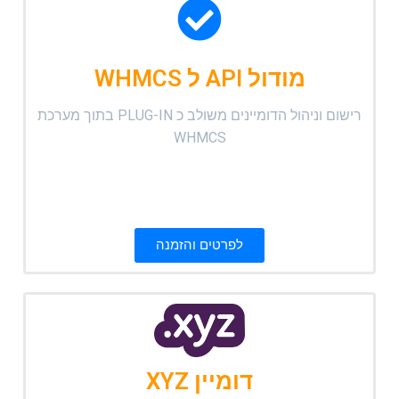
מודול API ל WHMCS
רישום וניהול הדומיינים משולב כ PLUG-IN בתוך מערכת
WHMCS
לפרטים והזמנה
דומיין XYZ