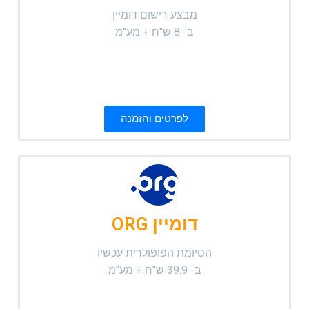
מבצע רישום דומיין
ב- 8 ש"ח + מע"מ
לפרטים והזמנה
דומיין ORG
הסיומת הפופולרית עכשיו
ב- 39.9 ש"ח + מע"מ