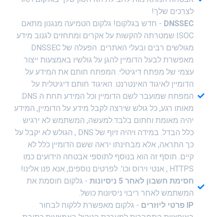
לצרכים שלך!
DNSSEC
- חדש בגלקום! גלקום הטמיעה מנגנון מתאם
ISOC שמטרתה להקשות על אקרים ומתחזים לגנוב מידע
מגולשים רבים ובעלי האתרים. הפעלה של DNSSEC
מאפשרת לבעל הדומיין להגן על גולשיו באמצעות ייצור
עצמי של מפתח דיגיטלי. המפתח חותם את המידע על
הדומיין לאיגוד האינטרנט. האיגוד חותם דיגיטלית על
המפתח שמועבר לשם הדומיין וכל המידע תחת ה DNS.
מאותו רגע, כל גולש שירצה לקבל מידע על הדומיין, המידע
יהיה מאומת וחתום בלבד.למעשה, המשתמש לא ירגיש
כלל הבדל. במידה ויהיה זיוף של DNS , הגולש לא יקבל על
כך התראה, אלא מבחינתו יראה ששם הדומיין כלל לא
קיים. תוסף זה הוא בנוסף לתוספי אבטחה הידועים כמו
HTTPS , אנטי וירוס וכו'. לפרטים נוספים, אנא פנו אלינו!
חסימת חשבון לאחר 5 ניסיונות
- גלקום חוסמת את
המשתמש לאחר ריבוי ניסיונות כושל.
IP פרטי ליוזרים
- גלקום מאפשרת ללקוח לבחור