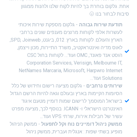
אחת. גלקום בוחרת בך להיות לקוח שלנו ולהנות ממגוון
סיבות לבחור בנו 🌝
תודעת שירות גבוהה
- גלקום מספקת שירות איכותי
לעשרות אלפי לקוחות מרוצים מענפים שונים ברחבי
הארץ והעולם. לקוחות בארץ: 012, ביגנט, SPD, Joinweb,
לאוס מדיה ואינטראקטיב, משרד התיירות, מכון וייצמן,
הוסט אנד פאונד, OMC ועוד… לקוחות בחול CSC
Corporation Services, Verisign, Melbourne IT,
NetNames Marcaria, Microsoft, Harpwro Internet
Solutions ועוד…
שירותים נרחבים
- גלקום מציעה רישום וחידוש של כלל
הסיומות הקיימות בארץ ובעולם וגאה להיות הרשם הגדול
בישראל המוסמך לרישום שמות דומיין מטעם איגוד
האינטרנט הישראלי ו- ICANN. בנוסף לכך, מציעה מפרט
עשיר של חבילות אירוח, שרתי VPS ועוד...
ממשק ניהול דומיינים נוח וקל לתפעול
- ממשק הניהול
מופיע בשתי שפות : אנגלית ועברית; ממשק ניהול