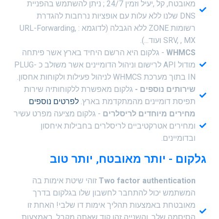
מאובטח, קל ,יעיל וזמין 24/7 ; ניתן להשתמש בהפניית
DNS שלנו ללא עלות עם אופציות נרחבות להגדרת
רשומות ZONE ללא הגבלה (לדוגמא : URL-Forwarding,
SRV, , MX ועוד...).
WHMCS
- גלקום היא הרשם היחיד בארץ אשר פיתחה
מודול API לרישום וניהול הדומיינים אשר משולב כ PLUG-
IN בתוך מערכת WHMCS לניהול פעילות ולקוחות אחסון.
שירותים נוספים -
גלקום מאפשרת ללקוחותיה שירות
תפיסת דומיינים מהמתקדמת בארץ.
לפרטים נוספים
מחירים מיוחדים לריסלרים
- גלקום מציעה מפרט עשיר
ומחירים אטרקטיביים לריסלרים בחבילות איחסון
ובדומיינים.
גלקום - יותר מאובטח, יותר טוב
Two factor authentication
זוהי שיטת אימות בה
המשתמש יכול להתחבר לחשבון שלו בגלקום בדרך
מאובטחת באמצעות תהליך אימות דו שלבי! האחת זו
הסיסמה שלך, והשנייה זהו קוד שאתה מקבל. באמצעות