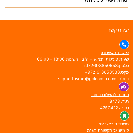
צירת קשר
רטי התקשרות:
עות פעילות: ימי א' – ה' בין השעות 18:00 – 09:00
פון:972-9-8850558+
ס:972-9-8850583+
א"ל: support-israel@galcomm.com
תובת למשלוח דואר:
.ד. 8473
תניה 4250422
שרדים ראשיים:
ומיוניגל תקשורת בע"מ