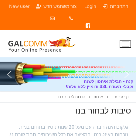
התחברות
Login
צור משתמש חדש
New user
נה - חבילת איחסון לשנה
ל- תעודת SSL ודומיין ללא עלות!
דף הבית
אודות
סיבות לבחור בנו
סיבות לבחור בנו
גלקום הינה חברה עם מעל 20 שנות ניסיון בתחום בניית
נוכחות באינטרנט , המציעה את כלל השירותים תחת קורת גג