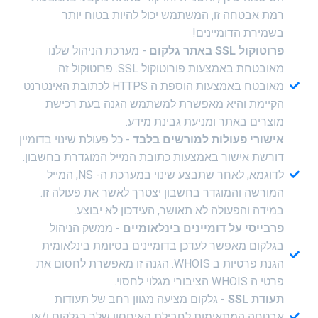
רמת אבטחה זו, המשתמש יכול להיות בטוח יותר
בשמירת הדומיינים!
פרוטוקול SSL באתר גלקום
- מערכת הניהול שלנו
מאובטחת באמצעות פורוטוקול SSL. פרוטוקול זה
מאובטח באמצעות הוספת ה HTTPS לכתובת האינטרנט
הקיימת והיא מאפשרת למשתמש הגנה בעת רכישת
מוצרים באתר ומניעת גבינת מידע.
אישורי פעולות למורשים בלבד
- כל פעולת שינוי בדומיין
דורשת אישור באמצעות כתובת המייל המוגדרת בחשבון.
לדוגמא, לאחר שתבצע שינוי במערכת ה- NS, המייל
המורשה והמוגדר בחשבון יצטרך לאשר את פעולה זו.
במידה והפעולה לא תאושר, העידכון לא יבוצע.
פרבייסי על דומיינים בינלאומיים
- ממשק הניהול
בגלקום מאפשר לעדכן בדומיינים בסיומת בינלאומית
הגנת פרטיות ב WHOIS. הגנה זו מאפשרת לחסום את
פרטי ה WHOIS הציבורי מגלוי לחסוי.
תעודת SSL
- גלקום מציעה מגוון רחב של תעודות
אבטחה המתאימות לחבילת האיחסון שלך בגלקום ו/או