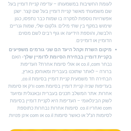
לעומת החשיבות במשמעותו – עדיפה קניית דומיין בעל
שם משמעותי מאשר קניית דומיין בעל שם קצר. ישנן
אפשרויות נוספות למקרה בו שמות כבר נתפסו, כגון
שימוש במקף בין שתי מילים: גלקום-שלי, שמות גנריים:
הלבשה, והוספת הידיעה או גוף רבים לשם מסוים:
הדומיין או דומיינים.
מיקום השרת וקהל היעד הם שני גורמים משפיעים
בקניית דומיין בבחירת הסיומת לדומיין שלך-
האם
נבחר co.il ,com או אולי סיומת אחרת? העדיפות
ברורה – לאתר שתוכנו בעברית ומאוחסן בארץ,
הבחירה חד משמעית קניית דומיין בסיומת co.il,
בעדיפות שניה קניית דומיין בסיומת com ורק אז סיומות
אחרות. אתר המשלב תכנים בעברית ובאנגלית ומיועד
לשוק הבינלאומי – העדיפות היא לקניית דומיין בסיומת
com ואחריו co.il. סיומות אחרות נבחרות כתוספת
לסיומות הנ"ל או כאשר סיומות co.il או com אינן פנויות.