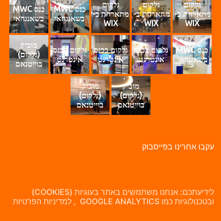
גלקום
גלקום
גלקום
כנס MWC
כנס MWC
מתארחת ב-
מתארחת ב-
מתארחת ב-
בשאנגחאי
בשאנגחאי
WIX
WIX
WIX
מוביק
כנס MWC
גלקום בכנס
גלקום בכנס
גלקום בכנס
(גלקום)
בשאנגחאי
אינטרנט
אינטרנט
אינטרנט
בוייטנאם
מוביק
מוביק
(גלקום)
(גלקום)
בוייטנאם
בוייטנאם
קבו אחרינו בפייסבוק
לידיעתכם: אנחנו משתמשים באתר בעוגיות (COOKIES)
בטכנולוגיות כמו GOOGLE ANALYTICS , למדיניות הפרטיות