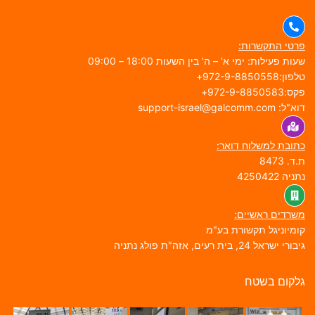
רטי התקשרות:
עות פעילות: ימי א' – ה' בין השעות 18:00 – 09:00
פון:972-9-8850558+
ס:972-9-8850583+
א"ל: support-israel@galcomm.com
תובת למשלוח דואר:
.ד. 8473
תניה 4250422
שרדים ראשיים:
ומיוניגל תקשורת בע"מ
בורי ישראל 24, בית רעים, אזה"ת פולג נתניה
לקום בשטח