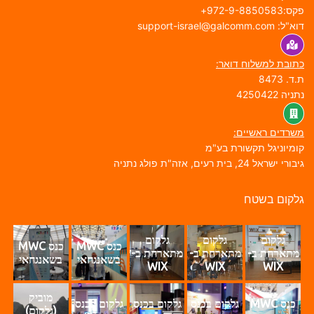
ס:972-9-8850583+
א"ל: support-israel@galcomm.com
תובת למשלוח דואר:
.ד. 8473
תניה 4250422
שרדים ראשיים:
ומיוניגל תקשורת בע"מ
בורי ישראל 24, בית רעים, אזה"ת פולג נתניה
לקום בשטח
גלקום
גלקום
גלקום
כנס MWC
כנס MWC
מתארחת ב-
מתארחת ב-
מתארחת ב-
בשאנגחאי
בשאנגחאי
WIX
WIX
WIX
מוביק
כנס MWC
גלקום בכנס
גלקום בכנס
גלקום בכנס
(גלקום)