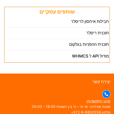
שותפים עסקיים
חבילות איחסון לריסלר
תוכנית ריסלר
תוכנית ההפניות בגלקום
מודול API ל WHMCS
צירת קשר
רטי התקשרות:
עות פעילות: ימי א' – ה' בין השעות 18:00 – 09:00
פון:972-9-8850558+