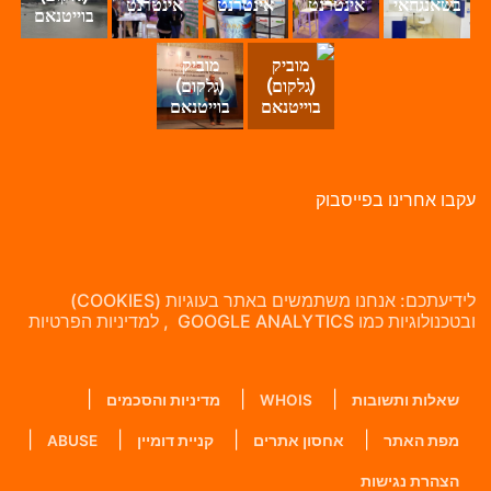
בשאנגחאי
אינטרנט
אינטרנט
אינטרנט
בוייטנאם
מוביק
מוביק
(גלקום)
(גלקום)
בוייטנאם
בוייטנאם
קבו אחרינו בפייסבוק
לידיעתכם: אנחנו משתמשים באתר בעוגיות (COOKIES)
בטכנולוגיות כמו GOOGLE ANALYTICS , למדיניות הפרטיות
שאלות ותשובות
WHOIS
מדיניות והסכמים
מפת האתר
אחסון אתרים
קניית דומיין
ABUSE
הצהרת נגישות