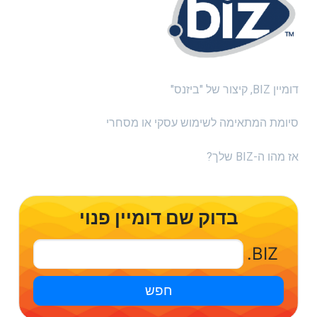
דומיין BIZ, קיצור של "ביזנס"
סיומת המתאימה לשימוש עסקי או מסחרי
אז מהו ה-BIZ שלך?
בדוק שם דומיין פנוי
.BIZ
חפש