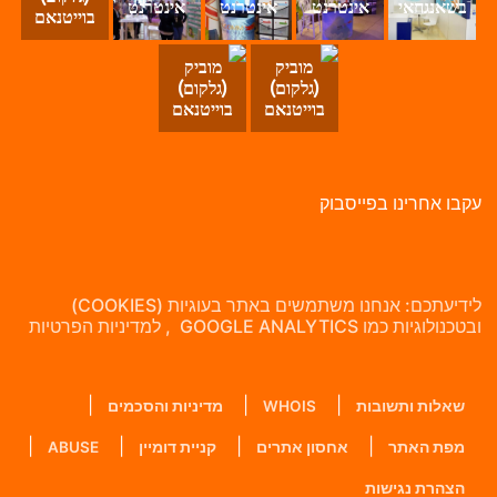
בשאנגחאי
אינטרנט
אינטרנט
אינטרנט
בוייטנאם
מוביק
מוביק
(גלקום)
(גלקום)
בוייטנאם
בוייטנאם
קבו אחרינו בפייסבוק
לידיעתכם: אנחנו משתמשים באתר בעוגיות (COOKIES)
בטכנולוגיות כמו GOOGLE ANALYTICS , למדיניות הפרטיות
שאלות ותשובות
WHOIS
מדיניות והסכמים
מפת האתר
אחסון אתרים
קניית דומיין
ABUSE
הצהרת נגישות