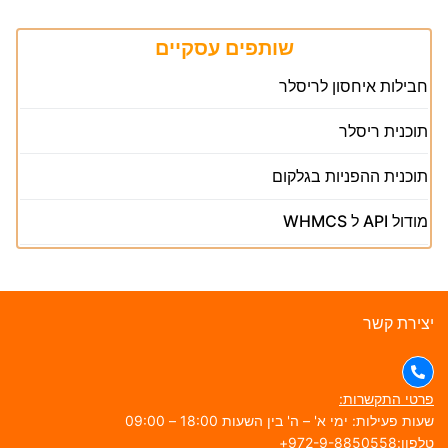
שותפים עסקיים
חבילות איחסון לריסלר
תוכנית ריסלר
תוכנית ההפניות בגלקום
מודול API ל WHMCS
צירת קשר
רטי התקשרות:
עות פעילות: ימי א' – ה' בין השעות 18:00 – 09:00
פון:972-9-8850558+