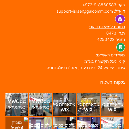
ס:972-9-8850583+
א"ל: support-israel@galcomm.com
תובת למשלוח דואר:
.ד. 8473
תניה 4250422
שרדים ראשיים:
ומיוניגל תקשורת בע"מ
בורי ישראל 24, בית רעים, אזה"ת פולג נתניה
לקום בשטח
גלקום
גלקום
גלקום
כנס MWC
כנס MWC
מתארחת ב-
מתארחת ב-
מתארחת ב-
בשאנגחאי
בשאנגחאי
WIX
WIX
WIX
מוביק
כנס MWC
גלקום בכנס
גלקום בכנס
גלקום בכנס
(גלקום)