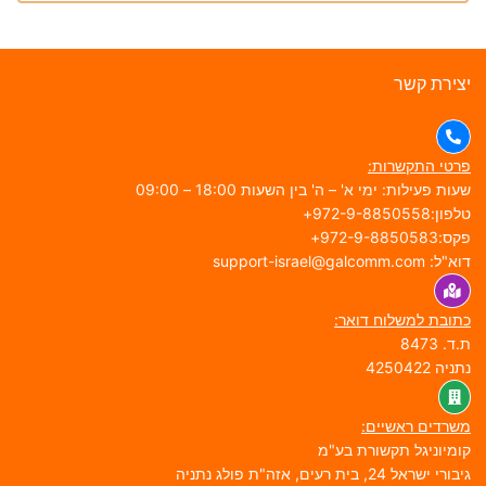
צירת קשר
רטי התקשרות:
עות פעילות: ימי א' – ה' בין השעות 18:00 – 09:00
פון:972-9-8850558+
ס:972-9-8850583+
א"ל: support-israel@galcomm.com
תובת למשלוח דואר:
.ד. 8473
תניה 4250422
שרדים ראשיים:
ומיוניגל תקשורת בע"מ
בורי ישראל 24, בית רעים, אזה"ת פולג נתניה