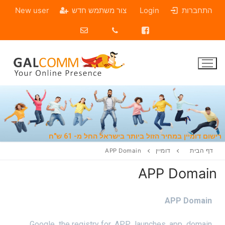
התחברות
Login
צור משתמש חדש
New user
שום דומיין במחיר הזול ביותר בישראל החל מ- 61 ש"ח
דף הבית
דומיין
APP Domain
APP Domain
APP Domain
Google the registry for .APP launches .app domain